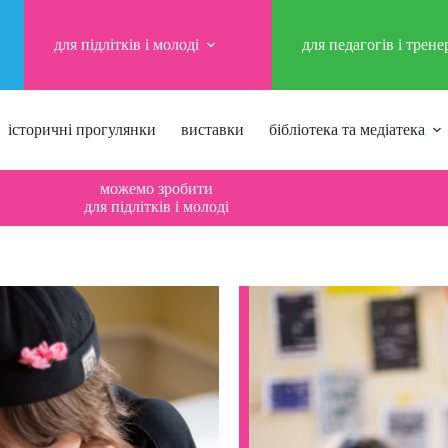
для підлітків і молоді
для педагогів і трене
історичні прогулянки
виставки
бібліотека та медіатека
можемо зробити
для підлітків і молоді