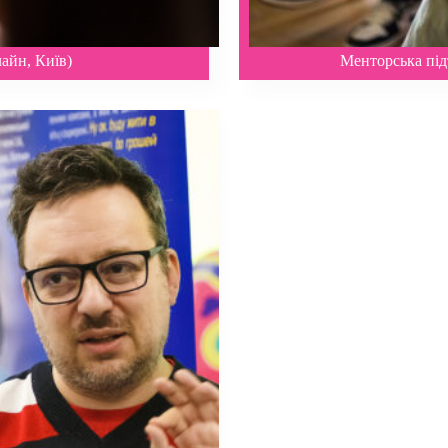
айн, Київ)
Менторська підт