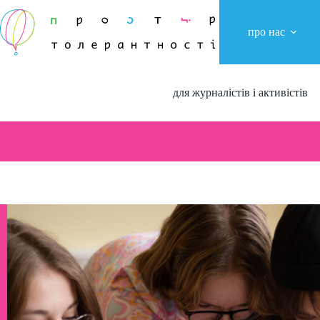
Перейти
до
вмісту
про нас
для журналістів і активістів