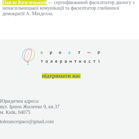
Павло Козелецький
— сертифікований фасилітатор діалогу з
ненасильницької комунікації та фасилітатор глибинної
демократії А. Мінделла.
підтримати нас
Юридична адреса:
вул. Ірини Жиленко 9, кв.37
м. Київ, 04075
tolerancespace@gmail.com