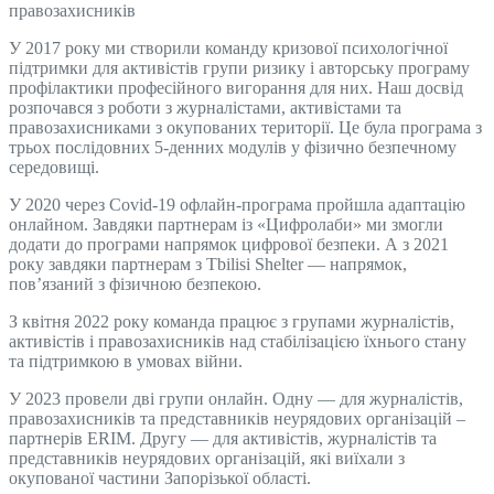
правозахисників
У 2017 року ми створили команду кризової психологічної
підтримки для активістів групи ризику і авторську програму
профілактики професійного вигорання для них. Наш досвід
розпочався з роботи з журналістами, активістами та
правозахисниками з окупованих території. Це була програма з
трьох послідовних 5-денних модулів у фізично безпечному
середовищі.
У 2020 через Covid-19 офлайн-програма пройшла адаптацію
онлайном. Завдяки партнерам із «Цифролаби» ми змогли
додати до програми напрямок цифрової безпеки. А з 2021
року завдяки партнерам з Tbilisi Shelter — напрямок,
пов’язаний з фізичною безпекою.
З квітня 2022 року команда працює з групами журналістів,
активістів і правозахисників над стабілізацією їхнього стану
та підтримкою в умовах війни.
У 2023 провели дві групи онлайн. Одну — для журналістів,
правозахисників та представників неурядових організацій –
партнерів ERIM. Другу — для активістів, журналістів та
представників неурядових організацій, які виїхали з
окупованої частини Запорізької області.