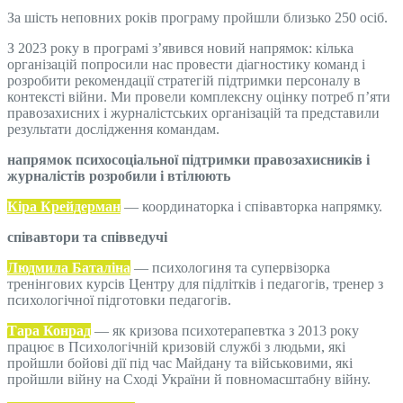
За шість неповних років програму пройшли близько 250 осіб.
З 2023 року в програмі з’явився новий напрямок: кілька
організацій попросили нас провести діагностику команд і
розробити рекомендації стратегій підтримки персоналу в
контексті війни. Ми провели комплексну оцінку потреб п’яти
правозахисних і журналістських організацій та представили
результати дослідження командам.
напрямок психосоціальної підтримки правозахисників і
журналістів розробили і втілюють
Кіра Крейдерман
— координаторка і співавторка напрямку.
співавтори та співведучі
Людмила Баталіна
— психологиня та супервізорка
тренінгових курсів Центру для підлітків і педагогів, тренер з
психологічної підготовки педагогів.
Тара Конрад
— як кризова психотерапевтка з 2013 року
працює в Психологічній кризовій службі з людьми, які
пройшли бойові дії під час Майдану та військовими, які
пройшли війну на Сході України й повномасштабну війну.