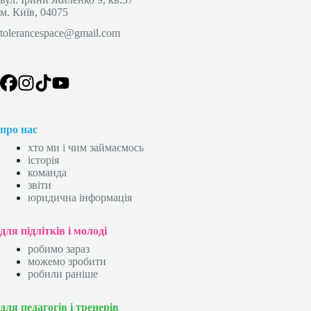
м. Київ, 04075
tolerancespace@gmail.com
про нас
хто ми і чим займаємось
історія
команда
звіти
юридична інформація
для підлітків і молоді
робимо зараз
можемо зробити
робили раніше
для педагогів і тренерів